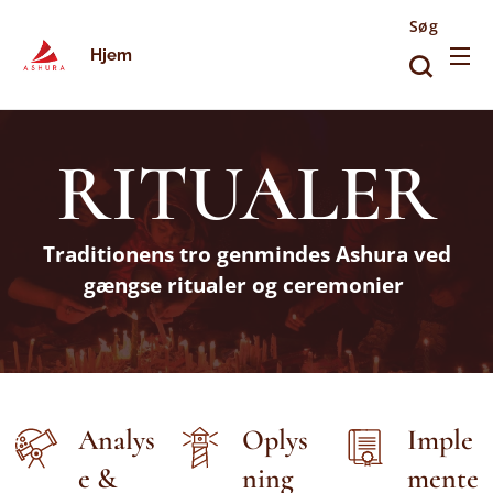
Søg
Hjem
RITUALER
Traditionens tro genmindes Ashura ved
gængse ritualer og ceremonier
Analys
Oplys
Imple
e &
ning
mente