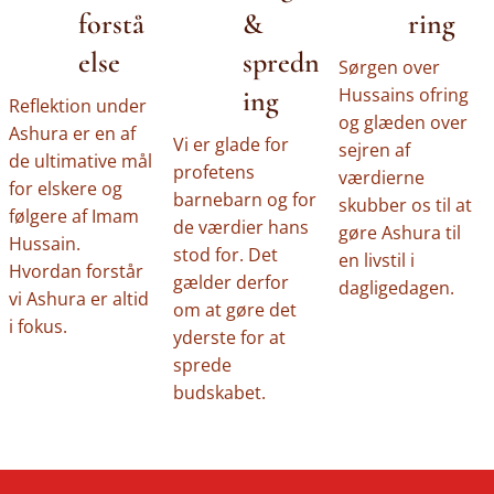
forstå
&
ring
else
spredn
Sørgen over
Hussains ofring
ing
Reflektion under
og glæden over
Ashura er en af
Vi er glade for
sejren af
de ultimative mål
profetens
værdierne
for elskere og
barnebarn og for
skubber os til at
følgere af Imam
de værdier hans
gøre Ashura til
Hussain.
stod for. Det
en livstil i
Hvordan forstår
gælder derfor
dagligedagen.
vi Ashura er altid
om at gøre det
i fokus.
yderste for at
sprede
budskabet.