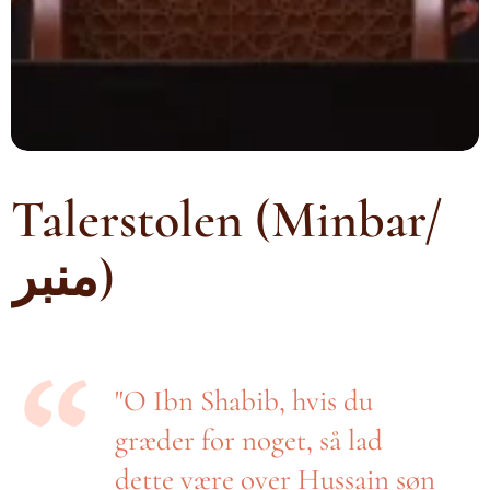
Talerstolen (Minbar/
منبر)
"O Ibn Shabib, hvis du
græder for noget, så lad
dette være over Hussain søn