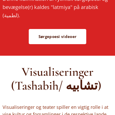
bevægelse(r) kaldes "latmiya" på arabisk
(لطمية).
Sørgepoesi videoer
Visualiseringer
(Tashabih/ تشابيه)
Visualiseringer og teater spiller en vigtig rolle i at
vise kultur og forsamlinger i de respektive lande.