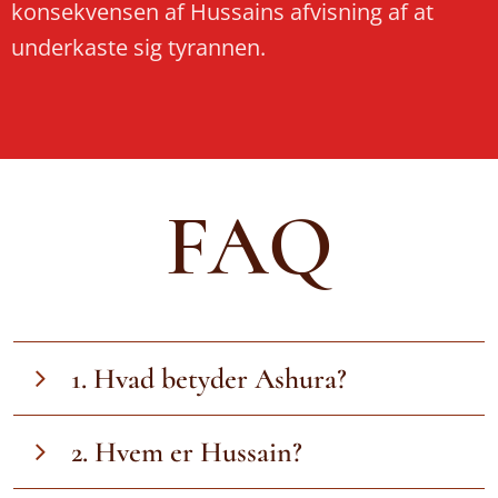
konsekvensen af Hussains afvisning af at
underkaste sig tyrannen.
FAQ
1. Hvad betyder Ashura?
Ashura betyder "tiende" på arabisk og henviser
2. Hvem er Hussain?
til den tiende dag i den islamiske måned
Muharram. Det er en betydningsfuld dag for