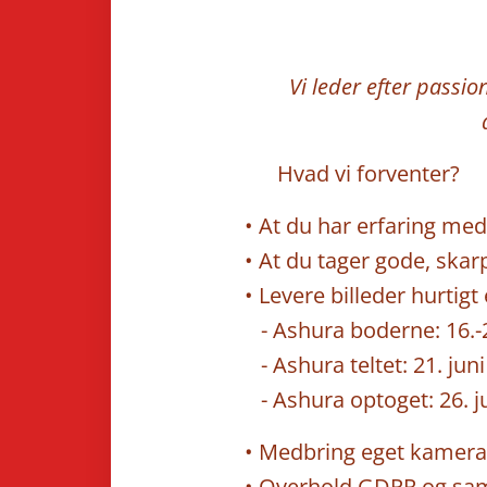
Vi leder efter passio
🔹 Hvad vi forventer?
• At du har erfaring med 
• At du tager gode, skar
• Levere billeder hurtig
- Ashura boderne: 16.-26
- Ashura teltet: 21. juni 
- Ashura optoget: 26. ju
• Medbring eget kamera 
• Overhold GDPR og samt