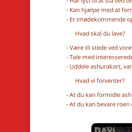
- Har lyst til at stå ved t
- Kan hjælpe med at fo
- Er imødekommende og d
🔹 Hvad skal du lave?
- Være til stede ved vore
- Tale med interessere
- Uddele ashurakort, va
🔹 Hvad vi forventer?
- At du kan formidle as
- At du kan bevare roen