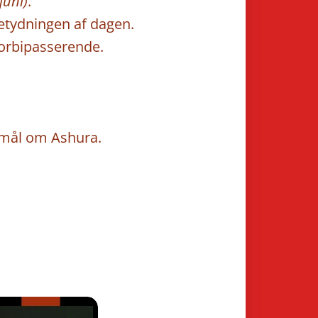
juni)
.
etydningen af dagen.
forbipasserende.
smål om Ashura.