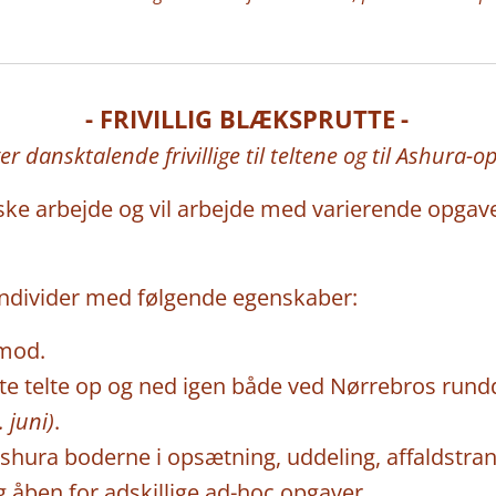
- FRIVILLIG BLÆKSPRUTTE
-
🐙
👤
er dansktalende frivillige til teltene og til Ashura-o
iske arbejde og vil arbejde med varierende opgave
e individer med følgende egenskaber:
-mod.
te telte op og ned igen både ved Nørrebros rund
. juni)
.
Ashura boderne i opsætning, uddeling, affaldstra
åben for adskillige ad-hoc opgaver.