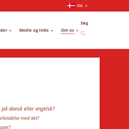
DA
Søg
eder
Medie og links
Om os
 på dansk eller engelsk?
 forbindelse med det?
toget?