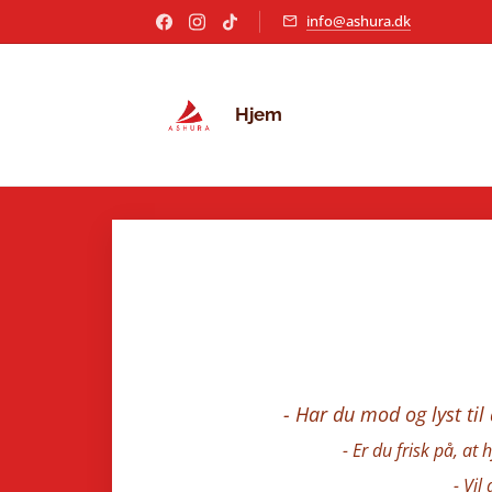
info@ashura.dk
Hjem
- Har du mod og lyst ti
- Er du frisk på, at
- Vil