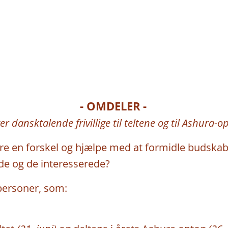
- OMDELER
-
🗣️
👋🏻
er dansktalende frivillige til teltene og til Ashura-o
øre en forskel og hjælpe med at formidle budskab
de og de interesserede?
 personer, som: