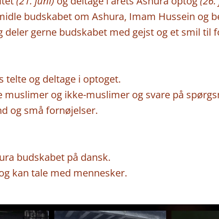
eltet
(21. juni)
og deltage i årets Ashura optog
(26. 
rmidle budskabet om Ashura, Imam Hussein og b
eler gerne budskabet med gejst og et smil til 
s telte og deltage i optoget.
de muslimer og ikke-muslimer og svare på spørg
nd og små fornøjelser.
hura budskabet på dansk.
 og kan tale med mennesker.