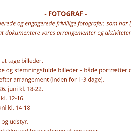
📷 - FOTOGRAF -
📹
nerede og engagerede frivillige fotografer, som har ly
at
dokumentere vores arrangementer og aktiviteter
at tage billeder.
pe og stemningsfulde billeder – både portrætter o
t efter arrangement (inden for 1-3 dage).
. juni kl. 18-22.
kl. 12-16.
ni kl. 14-18
og udstyr.
ykke ved fotografering af personer.