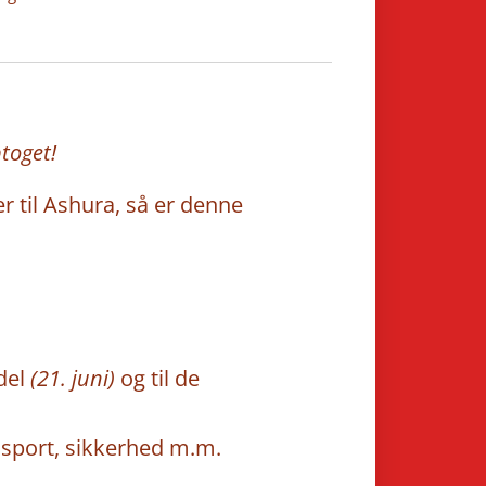
ptoget!
r til Ashura, så er denne
del
(21. juni)
og til de
nsport, sikkerhed m.m.