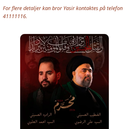
For flere detaljer kan bror Yasir kontaktes på telefon
41111116.