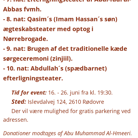
Abbas fvmh.
- 8. nat: Qasim´s (Imam Hassan´s søn)
ægteskabsteater med optog i
Nørrebrogade.
- 9. nat: Brugen af det traditionelle kæde
sørgeceremoni (zinjiil).
- 10. nat: Abdullah´s (spædbarnet)
efterligningsteater.
⏰
Tid for event:
16. - 26. juni fra kl. 19:30.
Sted:
📍
Islevdalvej 124, 2610 Rødovre
🅿️ Der vil være mulighed for gratis parkering ved
adressen.
Donationer modtages af Abu Muhammad Al-Hmeeri.