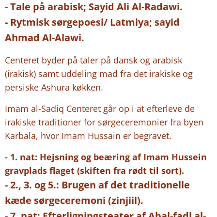
- Tale på arabisk; Sayid Ali Al-Radawi.
- Rytmisk sørgepoesi/ Latmiya; sayid
Ahmad Al-Alawi.
Centeret byder på taler på dansk og arabisk
(irakisk) samt uddeling mad fra det irakiske og
persiske Ashura køkken.
Imam al-Sadiq Centeret går op i at efterleve de
irakiske traditioner for sørgeceremonier fra byen
Karbala, hvor Imam Hussain er begravet.
- 1. nat: Hejsning og beæring af Imam Hussein
gravplads flaget (skiften fra rødt til sort).
- 2., 3. og 5.: Brugen af det traditionelle
kæde sørgeceremoni (zinjiil).
- 7. nat: Efterligningsteater af Abal-fadl al-