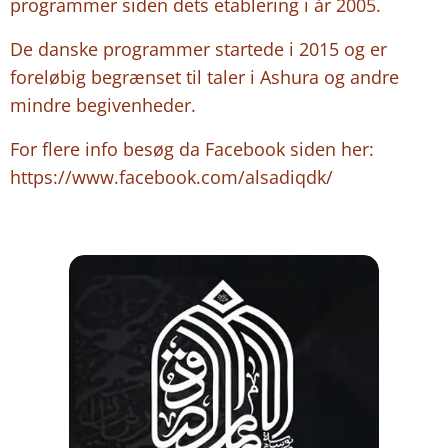
programmer siden dets etablering i år 2005.
De danske programmer startede i 2015 og er
foreløbig begrænset til taler i Ashura og andre
mindre begivenheder.
For flere info besøg da Facebook siden her:
https://www.facebook.com/alsadiqdk/