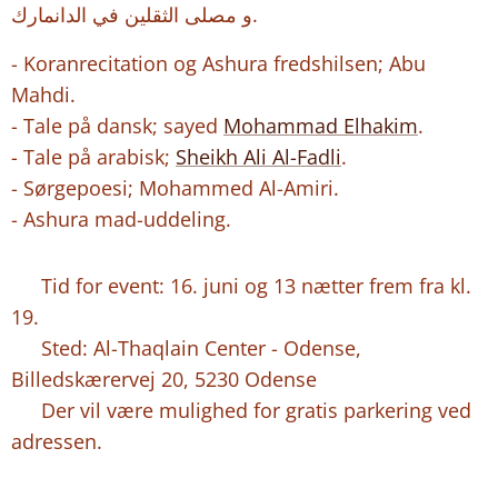
و مصلى الثقلين في الدانمارك.
- Koranrecitation og Ashura fredshilsen; Abu
Mahdi.
- Tale på dansk; sayed
Mohammad Elhakim
.
- Tale på arabisk;
Sheikh Ali Al-Fadli
.
- Sørgepoesi; Mohammed Al-Amiri.
- Ashura mad-uddeling.
⏰ Tid for event: 16. juni og 13 nætter frem fra kl.
19.
📍 Sted: Al-Thaqlain Center - Odense,
Billedskærervej 20, 5230 Odense
🅿️ Der vil være mulighed for gratis parkering ved
adressen.