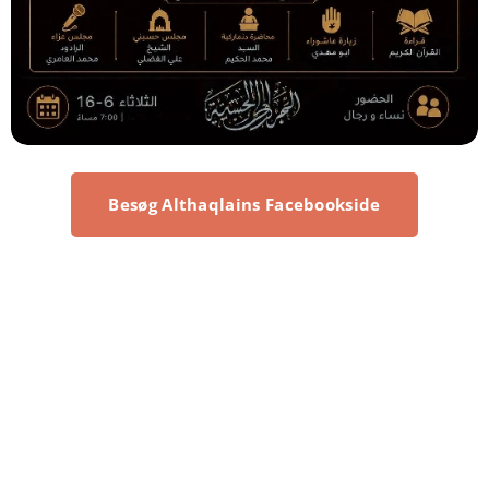
Besøg Althaqlains Facebookside