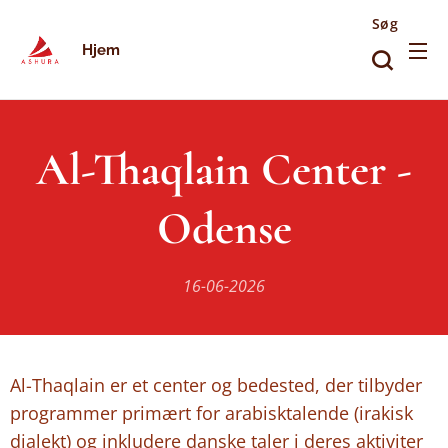
Søg
Hjem
Al-Thaqlain Center -
Odense
16-06-2026
Al-Thaqlain er et center og bedested, der tilbyder
programmer primært for arabisktalende (irakisk
dialekt) og inkludere danske taler i deres aktiviter