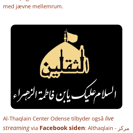
med jævne mellemrum.
live
Al-Thaqlain Center Odense tilbyder også
streaming
Facebook siden
via
: Althaqlain - مركز