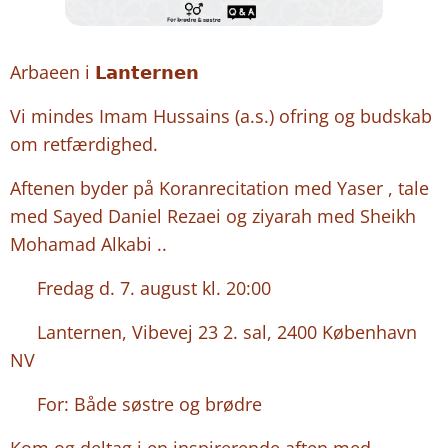
Arbaeen i 𝗟𝗮𝗻𝘁𝗲𝗿𝗻𝗲𝗻
Vi mindes Imam Hussains (a.s.) ofring og budskab
om retfærdighed.
Aftenen byder på Koranrecitation med Yaser , tale
med Sayed Daniel Rezaei og ziyarah med Sheikh
Mohamad Alkabi ..
🕗 Fredag d. 7. august kl. 20:00
📍 Lanternen, Vibevej 23 2. sal, 2400 København
NV
👥 For: Både søstre og brødre
Kom og deltag i en inspirerende aften med